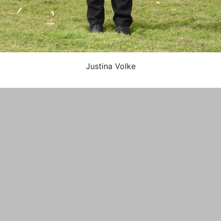
Justina Volke
gen